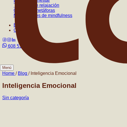
Espacio bienestar
Técnicas de relajación
Cuentos y metáforas
Meditaciones de mindfulness
El centro
Contacto
608 51 82 71
Menú
Home
/
Blog
/
Inteligencia Emocional
Inteligencia Emocional
Sin categoría