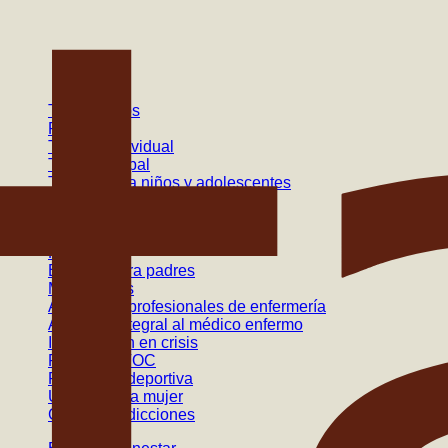
Tratamientos
Psiquiatría
Terapia individual
Terapia grupal
Terapia para niños y adolescentes
Terapia de pareja
Terapia de familia
Programas
Escuela para padres
Mindfulness
Atención a profesionales de enfermería
Atención integral al médico enfermo
Intervención en crisis
Programa TOC
Psicología deportiva
Unidad de la mujer
Grupo de adicciones