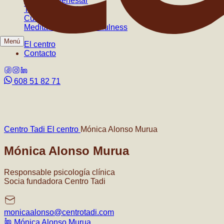
Espacio bienestar
Técnicas de relajación
Cuentos y metáforas
Meditaciones de mindfulness
Menú
El centro
Contacto
608 51 82 71
Centro Tadi
El centro
Mónica Alonso Murua
Mónica Alonso Murua
Responsable psicología clínica
Socia fundadora Centro Tadi
monicaalonso@centrotadi.com
Mónica Alonso Murua