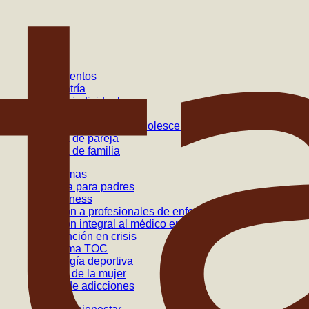
Tratamientos
Psiquiatría
Terapia individual
Terapia grupal
Terapia para niños y adolescentes
Terapia de pareja
Terapia de familia
Programas
Escuela para padres
Mindfulness
Atención a profesionales de enfermería
Atención integral al médico enfermo
Intervención en crisis
Programa TOC
Psicología deportiva
Unidad de la mujer
Grupo de adicciones