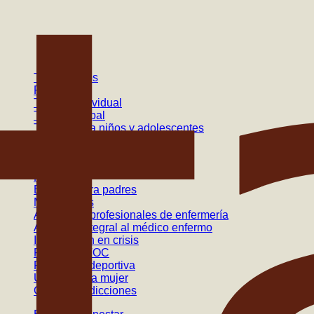
Tratamientos
Psiquiatría
Terapia individual
Terapia grupal
Terapia para niños y adolescentes
Terapia de pareja
Terapia de familia
Programas
Escuela para padres
Mindfulness
Atención a profesionales de enfermería
Atención integral al médico enfermo
Intervención en crisis
Programa TOC
Psicología deportiva
Unidad de la mujer
Grupo de adicciones